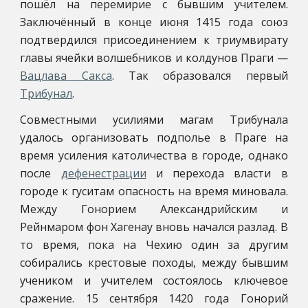
пошёл на перемирие с бывшим учителем.
Заключённый в конце июня 1415 года союз
подтвердился присоединением к триумвирату
главы ячейки волшебников и колдунов Праги —
Вацлава Сакса
. Так образовался первый
Трибунал
.
Совместными усилиями магам Трибунала
удалось организовать подполье в Праге на
время усиления католичества в городе, однако
после
дефенестрации
и перехода власти в
городе к гуситам опасность на время миновала.
Между Гонорием Александрийским и
Рейнмаром фон Хагенау вновь начался разлад. В
то время, пока на Чехию один за другим
собирались крестовые походы, между бывшим
учеником и учителем состоялось ключевое
сражение. 15 сентября 1420 года Гонорий