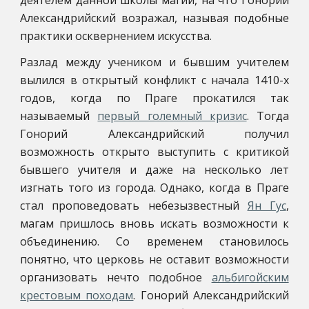
деятелем данной школы магии, на что Гонорий
Александрийский возражал, называя подобные
практики осквернением искусства.
Разлад между учеником и бывшим учителем
вылился в открытый конфликт с начала 1410-х
годов, когда по Праге прокатился так
называемый
первый големный кризис
. Тогда
Гонорий Александрийский получил
возможность открыто выступить с критикой
бывшего учителя и даже на несколько лет
изгнать того из города. Однако, когда в Праге
стал проповедовать небезызвестный
Ян Гус
,
магам пришлось вновь искать возможности к
объединению. Со временем становилось
понятно, что церковь не оставит возможности
организовать нечто подобное
альбигойским
крестовым походам
. Гонорий Александрийский