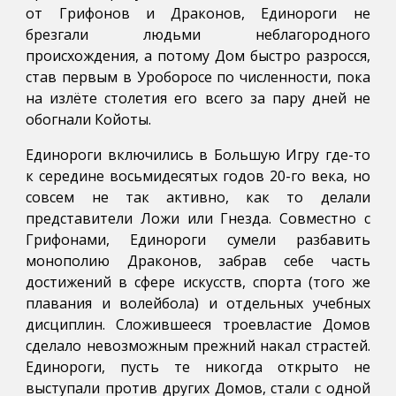
от Грифонов и Драконов, Единороги не
брезгали людьми неблагородного
происхождения, а потому Дом быстро разросся,
став первым в Уроборосе по численности, пока
на излёте столетия его всего за пару дней не
обогнали Койоты.
Единороги включились в Большую Игру где-то
к середине восьмидесятых годов 20-го века, но
совсем не так активно, как то делали
представители Ложи или Гнезда. Совместно с
Грифонами, Единороги сумели разбавить
монополию Драконов, забрав себе часть
достижений в сфере искусств, спорта (того же
плавания и волейбола) и отдельных учебных
дисциплин. Сложившееся троевластие Домов
сделало невозможным прежний накал страстей.
Единороги, пусть те никогда открыто не
выступали против других Домов, стали с одной