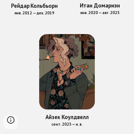
Итан Домариэн
Рейдар
Кольбьорн
янв. 2020
—
авг. 2023
янв. 201
2
— дек.
2019
Айзек Коулдвелл
сент
. 202
3
—
н. в.