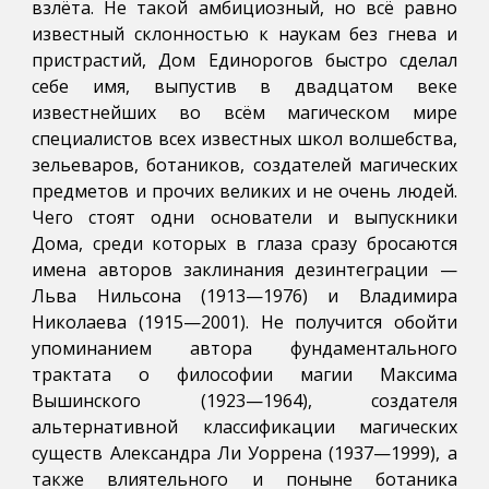
взлёта. Не такой амбициозный, но всё равно
известный склонностью к наукам без гнева и
пристрастий, Дом Единорогов быстро сделал
себе имя, выпустив в двадцатом веке
известнейших во всём магическом мире
специалистов всех известных школ волшебства,
зельеваров, ботаников, создателей магических
предметов и прочих великих и не очень людей.
Чего стоят одни основатели и выпускники
Дома, среди которых в глаза сразу бросаются
имена авторов заклинания дезинтеграции —
Льва Нильсона (1913—1976) и Владимира
Николаева (1915—2001). Не получится обойти
упоминанием автора фундаментального
трактата о философии магии Максима
Вышинского (1923—1964), создателя
альтернативной классификации магических
существ Александра Ли Уоррена (1937—1999), а
также влиятельного и поныне ботаника