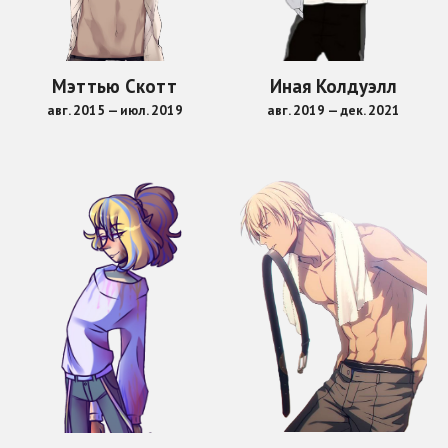
Иная Колдуэлл
Мэттью Скотт
авг. 20
19
—
дек. 2021
авг. 201
5
—
июл. 2019