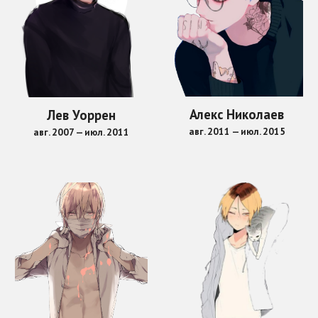
Алекс Николаев
Лев Уоррен
авг. 201
1
— июл. 201
5
авг. 20
07
— июл. 201
1